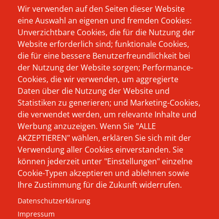
Wir verwenden auf den Seiten dieser Website
eine Auswahl an eigenen und fremden Cookies:
INSTAGRAM
Unverzichtbare Cookies, die für die Nutzung der
Website erforderlich sind; funktionale Cookies,
Footer
Wer schon immer
Produkte
die für eine bessere Benutzerfreundlichkeit bei
Menü
wissen wollte, wer
der Nutzung der Website sorgen; Performance-
Das Unternehmen
oder was sich
Cookies, die wir verwenden, um aggregierte
Beratung
Daten über die Nutzung der Website und
eigentlich hinter
Statistiken zu generieren; und Marketing-Cookies,
Aktuelles
Hausmann Wynen
die verwendet werden, um relevante Inhalte und
verbirgt, und warum
Werbung anzuzeigen. Wenn Sie "ALLE
Karriere
AKZEPTIEREN" wählen, erklären Sie sich mit der
wir als Softwarehaus
Kontakt
Verwendung aller Cookies einverstanden. Sie
von und für Elektro-
können jederzeit unter "Einstellungen" einzelne
Impressum
und
Cookie-Typen akzeptieren und ablehnen sowie
Ihre Zustimmung für die Zukunft widerrufen.
Datenschutz
Haustechnikbetriebe
Datenschutzerklärung
durchaus andere
AGB
Impressum