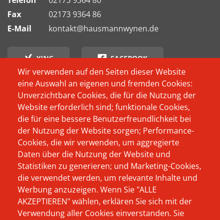
Telefon
02173 9364 80
Fax
02173 9364 86
E-Mail
kontakt@hausmannwynen.de
XING
FACEBOOK
Wir verwenden auf den Seiten dieser Website
eine Auswahl an eigenen und fremden Cookies:
INSTAGRAM
Unverzichtbare Cookies, die für die Nutzung der
Website erforderlich sind; funktionale Cookies,
Footer
Wer schon immer
Produkte
die für eine bessere Benutzerfreundlichkeit bei
Menü
wissen wollte, wer
der Nutzung der Website sorgen; Performance-
Das Unternehmen
oder was sich
Cookies, die wir verwenden, um aggregierte
Beratung
Daten über die Nutzung der Website und
eigentlich hinter
Statistiken zu generieren; und Marketing-Cookies,
Aktuelles
Hausmann Wynen
die verwendet werden, um relevante Inhalte und
verbirgt, und warum
Werbung anzuzeigen. Wenn Sie "ALLE
Karriere
AKZEPTIEREN" wählen, erklären Sie sich mit der
wir als Softwarehaus
Kontakt
Verwendung aller Cookies einverstanden. Sie