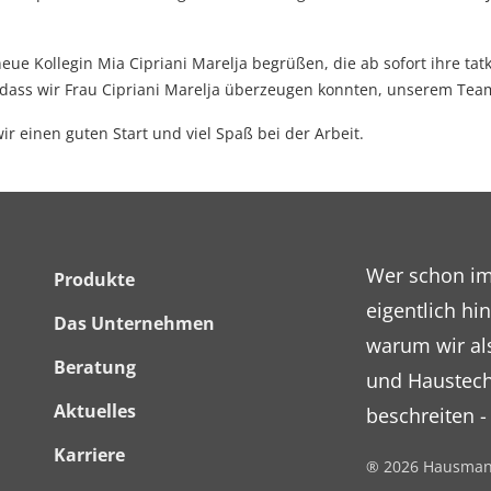
e Kollegin Mia Cipriani Marelja begrüßen, die ab sofort ihre tat
 dass wir Frau Cipriani Marelja überzeugen konnten, unserem Team
 einen guten Start und viel Spaß bei der Arbeit.
Footer
Wer schon im
Produkte
eigentlich h
Menü
Das Unternehmen
warum wir als
Beratung
und Haustech
Aktuelles
beschreiten -
Karriere
® 2026 Hausman