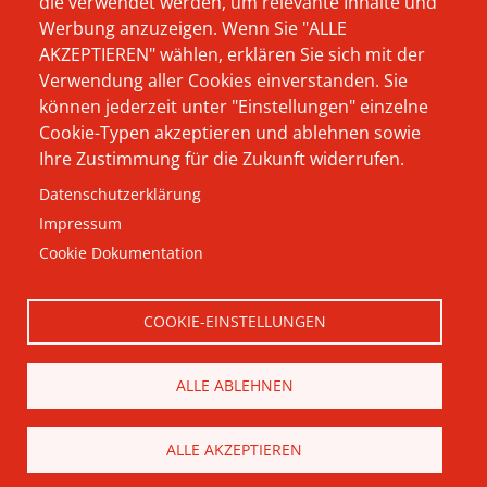
die verwendet werden, um relevante Inhalte und
verbirgt, und warum
Werbung anzuzeigen. Wenn Sie "ALLE
Karriere
AKZEPTIEREN" wählen, erklären Sie sich mit der
wir als Softwarehaus
Kontakt
Verwendung aller Cookies einverstanden. Sie
von und für Elektro-
können jederzeit unter "Einstellungen" einzelne
Impressum
und
Cookie-Typen akzeptieren und ablehnen sowie
Ihre Zustimmung für die Zukunft widerrufen.
Datenschutz
Haustechnikbetriebe
Datenschutzerklärung
durchaus andere
AGB
Impressum
Wege beschreiten -
Cookie Dokumentation
hier finden Sie Ihre
Antworten.
COOKIE-EINSTELLUNGEN
® 2026 Hausmann & Wynen
Datenverarbeitung GmbH
ALLE ABLEHNEN
ALLE AKZEPTIEREN