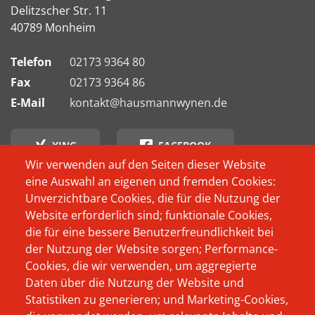
Delitzscher Str. 11
40789 Monheim
Telefon
02173 9364 80
Fax
02173 9364 86
E-Mail
kontakt@hausmannwynen.de
XING
FACEBOOK
Wir verwenden auf den Seiten dieser Website
eine Auswahl an eigenen und fremden Cookies:
INSTAGRAM
Unverzichtbare Cookies, die für die Nutzung der
Website erforderlich sind; funktionale Cookies,
Footer
Wer schon immer
Produkte
die für eine bessere Benutzerfreundlichkeit bei
Menü
wissen wollte, wer
der Nutzung der Website sorgen; Performance-
Das Unternehmen
oder was sich
Cookies, die wir verwenden, um aggregierte
Beratung
Daten über die Nutzung der Website und
eigentlich hinter
Statistiken zu generieren; und Marketing-Cookies,
Aktuelles
Hausmann Wynen