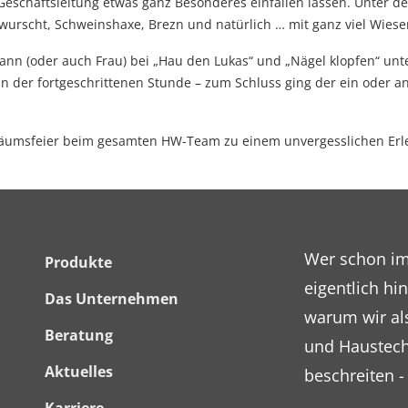
e Geschäftsleitung etwas ganz Besonderes einfallen lassen. Unter 
wurscht, Schweinshaxe, Brezn und natürlich … mit ganz viel Wiese
 (oder auch Frau) bei „Hau den Lukas“ und „Nägel klopfen“ unter B
n der fortgeschrittenen Stunde – zum Schluss ging der ein oder a
iläumsfeier beim gesamten HW-Team zu einem unvergesslichen Erl
Footer
Wer schon im
Produkte
eigentlich h
Menü
Das Unternehmen
warum wir als
Beratung
und Haustech
Aktuelles
beschreiten -