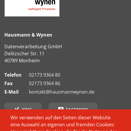
Hausmann & Wynen
Datenverarbeitung GmbH
Delitzscher Str. 11
40789 Monheim
Telefon
02173 9364 80
Fax
02173 9364 86
E-Mail
kontakt@hausmannwynen.de
XING
FACEBOOK
Wir verwenden auf den Seiten dieser Website
eine Auswahl an eigenen und fremden Cookies:
INSTAGRAM