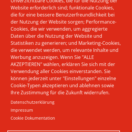
Unverzichtbare Cookies, die für die Nutzung der
Website erforderlich sind; funktionale Cookies,
Footer
Wer schon immer
Produkte
die für eine bessere Benutzerfreundlichkeit bei
Menü
wissen wollte, wer
der Nutzung der Website sorgen; Performance-
Das Unternehmen
oder was sich
Cookies, die wir verwenden, um aggregierte
Beratung
Daten über die Nutzung der Website und
eigentlich hinter
Statistiken zu generieren; und Marketing-Cookies,
Aktuelles
Hausmann Wynen
die verwendet werden, um relevante Inhalte und
verbirgt, und warum
Werbung anzuzeigen. Wenn Sie "ALLE
Karriere
AKZEPTIEREN" wählen, erklären Sie sich mit der
wir als Softwarehaus
Kontakt
Verwendung aller Cookies einverstanden. Sie
von und für Elektro-
können jederzeit unter "Einstellungen" einzelne
Impressum
und
Cookie-Typen akzeptieren und ablehnen sowie
Ihre Zustimmung für die Zukunft widerrufen.
Datenschutz
Haustechnikbetriebe
Datenschutzerklärung
durchaus andere
AGB
Impressum
Wege beschreiten -
Cookie Dokumentation
hier finden Sie Ihre