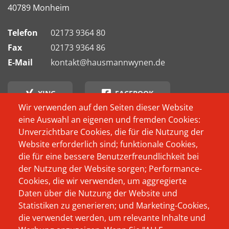
40789 Monheim
Telefon
02173 9364 80
Fax
02173 9364 86
E-Mail
kontakt@hausmannwynen.de
XING
FACEBOOK
Wir verwenden auf den Seiten dieser Website
eine Auswahl an eigenen und fremden Cookies:
INSTAGRAM
Unverzichtbare Cookies, die für die Nutzung der
Website erforderlich sind; funktionale Cookies,
Footer
Wer schon immer
Produkte
die für eine bessere Benutzerfreundlichkeit bei
Menü
wissen wollte, wer
der Nutzung der Website sorgen; Performance-
Das Unternehmen
oder was sich
Cookies, die wir verwenden, um aggregierte
Beratung
Daten über die Nutzung der Website und
eigentlich hinter
Statistiken zu generieren; und Marketing-Cookies,
Aktuelles
Hausmann Wynen
die verwendet werden, um relevante Inhalte und